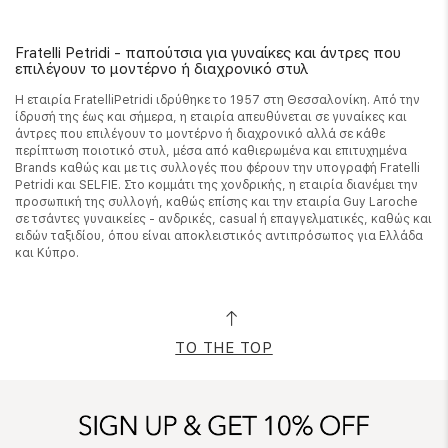
Fratelli Petridi - παπούτσια για γυναίκες και άντρες που
επιλέγουν το μοντέρνο ή διαχρονικό στυλ
Η εταιρία FratelliPetridi ιδρύθηκε το 1957 στη Θεσσαλονίκη. Από την
ίδρυσή της έως και σήμερα, η εταιρία απευθύνεται σε γυναίκες και
άντρες που επιλέγουν το μοντέρνο ή διαχρονικό αλλά σε κάθε
περίπτωση ποιοτικό στυλ, μέσα από καθιερωμένα και επιτυχημένα
Brands καθώς και με τις συλλογές που φέρουν την υπογραφή Fratelli
Petridi και SELFIE. Στο κομμάτι της χονδρικής, η εταιρία διανέμει την
προσωπική της συλλογή, καθώς επίσης και την εταιρία Guy Laroche
σε τσάντες γυναικείες - ανδρικές, casual ή επαγγελματικές, καθώς και
ειδών ταξιδίου, όπου είναι αποκλειστικός αντιπρόσωπος για Ελλάδα
και Κύπρο.
TO THE TOP