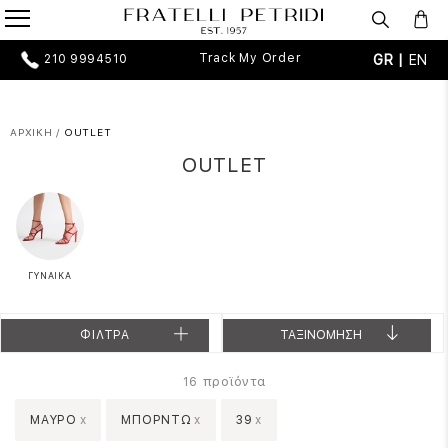
Track My Order
GR |
EN
210 9994510
ΑΡΧΙΚΗ
/
OUTLET
OUTLET
ΓΥΝΑΙΚΑ
ΦΙΛΤΡΑ
ΤΑΞΙΝΟΜΗΣΗ
προϊόντα
16
ΜΑΥΡΟ
x
ΜΠΟΡΝΤΩ
x
39
x