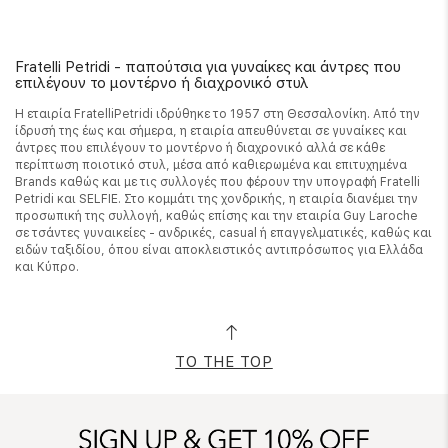
Fratelli Petridi - παπούτσια για γυναίκες και άντρες που
επιλέγουν το μοντέρνο ή διαχρονικό στυλ
Η εταιρία FratelliPetridi ιδρύθηκε το 1957 στη Θεσσαλονίκη. Από την
ίδρυσή της έως και σήμερα, η εταιρία απευθύνεται σε γυναίκες και
άντρες που επιλέγουν το μοντέρνο ή διαχρονικό αλλά σε κάθε
περίπτωση ποιοτικό στυλ, μέσα από καθιερωμένα και επιτυχημένα
Brands καθώς και με τις συλλογές που φέρουν την υπογραφή Fratelli
Petridi και SELFIE. Στο κομμάτι της χονδρικής, η εταιρία διανέμει την
προσωπική της συλλογή, καθώς επίσης και την εταιρία Guy Laroche
σε τσάντες γυναικείες - ανδρικές, casual ή επαγγελματικές, καθώς και
ειδών ταξιδίου, όπου είναι αποκλειστικός αντιπρόσωπος για Ελλάδα
και Κύπρο.
TO THE TOP