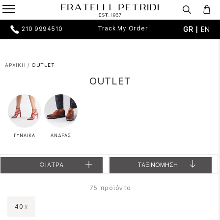
Track My Order
GR |
EN
210 9994510
ΑΡΧΙΚΗ
/
OUTLET
OUTLET
ΓΥΝΑΙΚΑ
ΑΝΔΡΑΣ
ΦΙΛΤΡΑ
ΤΑΞΙΝΟΜΗΣΗ
προϊόντα
75
40
x