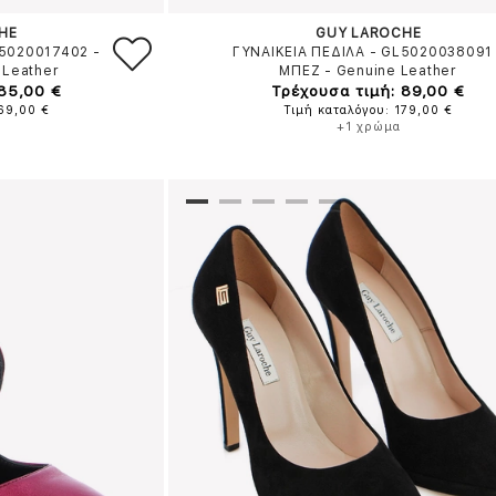
HE
GUY LAROCHE
L5020017402
-
ΓΥΝΑΙΚΕΙΑ ΠΕΔΙΛΑ - GL5020038091
 Leather
ΜΠΕΖ
-
Genuine Leather
 85,00 €
Τρέχουσα τιμή: 89,00 €
169,00 €
Τιμή καταλόγου: 179,00 €
+1 χρώμα