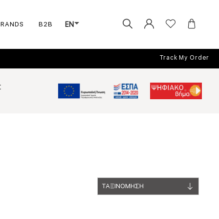
BRANDS
B2B
EN
Track My Order
Σ
ΤΑΞΙΝΟΜΗΣΗ