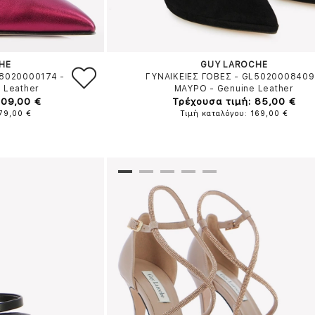
HE
GUY LAROCHE
L8020000174
-
ΓΥΝΑΙΚΕΙΕΣ ΓΟΒΕΣ - GL5020008409
 Leather
ΜΑΥΡΟ
-
Genuine Leather
109,00 €
Τρέχουσα τιμή: 85,00 €
179,00 €
Τιμή καταλόγου: 169,00 €