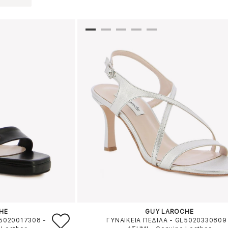
HE
GUY LAROCHE
L5020017308
-
ΓΥΝΑΙΚΕΙΑ ΠΕΔΙΛΑ - GL5020330809