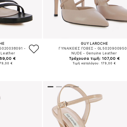
HE
GUY LAROCHE
L5020038091
-
ΓΥΝΑΙΚΕΙΕΣ ΓΟΒΕΣ - GL5020900950
 Leather
NUDE
-
Genuine Leather
 89,00 €
Τρέχουσα τιμή: 107,00 €
179,00 €
Τιμή καταλόγου: 179,00 €