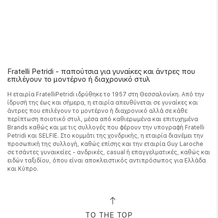
Fratelli Petridi - παπούτσια για γυναίκες και άντρες που
επιλέγουν το μοντέρνο ή διαχρονικό στυλ
Η εταιρία FratelliPetridi ιδρύθηκε το 1957 στη Θεσσαλονίκη. Από την
ίδρυσή της έως και σήμερα, η εταιρία απευθύνεται σε γυναίκες και
άντρες που επιλέγουν το μοντέρνο ή διαχρονικό αλλά σε κάθε
περίπτωση ποιοτικό στυλ, μέσα από καθιερωμένα και επιτυχημένα
Brands καθώς και με τις συλλογές που φέρουν την υπογραφή Fratelli
Petridi και SELFIE. Στο κομμάτι της χονδρικής, η εταιρία διανέμει την
προσωπική της συλλογή, καθώς επίσης και την εταιρία Guy Laroche
σε τσάντες γυναικείες - ανδρικές, casual ή επαγγελματικές, καθώς και
ειδών ταξιδίου, όπου είναι αποκλειστικός αντιπρόσωπος για Ελλάδα
και Κύπρο.
TO THE TOP