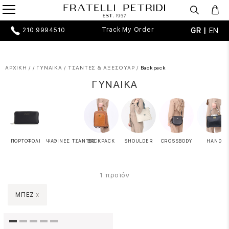
Track My Order
GR |
EN
210 9994510
ΑΡΧΙΚΗ
/
/
ΓΥΝΑΙΚΑ
/
ΤΣΑΝΤΕΣ & ΑΞΕΣΟΥΑΡ
/
Backpack
ΓΥΝΑΙΚΑ
ΠΟΡΤΟΦΟΛΙ
ΨΑΘΙΝΕΣ ΤΣΑΝΤΕΣ
BACKPACK
SHOULDER
CROSSBODY
HAND
προϊόν
1
ΜΠΕΖ
x