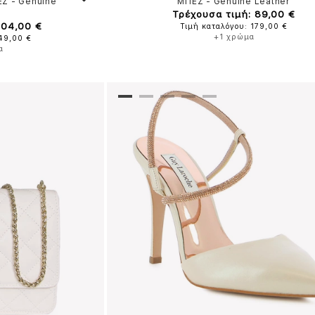
ΕΖ
-
Genuine
ΜΠΕΖ
-
Genuine Leather
Τρέχουσα τιμή: 89,00 €
104,00 €
Τιμή καταλόγου: 179,00 €
+1 χρώμα
149,00 €
α