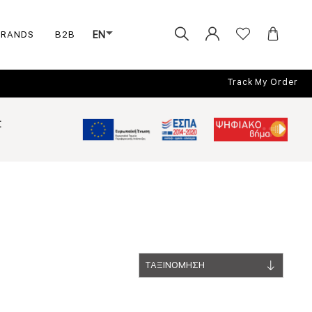
BRANDS
B2B
EN
Track My Order
Σ
ΤΑΞΙΝΟΜΗΣΗ