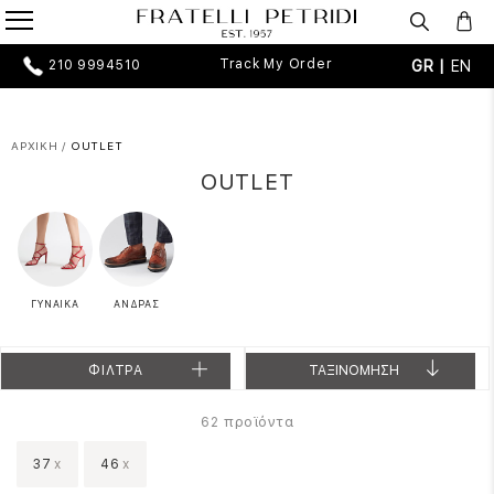
Track My Order
GR |
EN
210 9994510
ΑΡΧΙΚΗ
/
OUTLET
OUTLET
ΓΥΝΑΙΚΑ
ΑΝΔΡΑΣ
ΦΙΛΤΡΑ
ΤΑΞΙΝΟΜΗΣΗ
προϊόντα
62
37
x
46
x