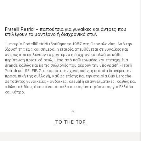
Fratelli Petridi - παπούτσια για γυναίκες και άντρες που
επιλέγουν το μοντέρνο ή διαχρονικό στυλ
Η εταιρία FratelliPetridi ιδρύθηκε το 1957 στη Θεσσαλονίκη. Από την
ίδρυσή της έως και σήμερα, η εταιρία απευθύνεται σε γυναίκες και
άντρες που επιλέγουν το μοντέρνο ή διαχρονικό αλλά σε κάθε
περίπτωση ποιοτικό στυλ, μέσα από καθιερωμένα και επιτυχημένα
Brands καθώς και με τις συλλογές που φέρουν την υπογραφή Fratelli
Petridi και SELFIE. Στο κομμάτι της χονδρικής, η εταιρία διανέμει την
προσωπική της συλλογή, καθώς επίσης και την εταιρία Guy Laroche
σε τσάντες γυναικείες - ανδρικές, casual ή επαγγελματικές, καθώς και
ειδών ταξιδίου, όπου είναι αποκλειστικός αντιπρόσωπος για Ελλάδα
και Κύπρο.
TO THE TOP