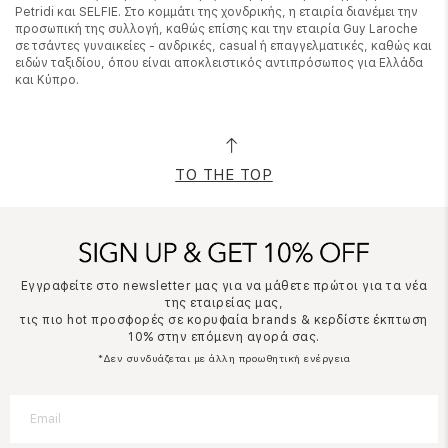
Petridi και SELFIE. Στο κομμάτι της χονδρικής, η εταιρία διανέμει την
προσωπική της συλλογή, καθώς επίσης και την εταιρία Guy Laroche
σε τσάντες γυναικείες - ανδρικές, casual ή επαγγελματικές, καθώς και
ειδών ταξιδίου, όπου είναι αποκλειστικός αντιπρόσωπος για Ελλάδα
και Κύπρο.
TO THE TOP
Εγγραφείτε στο newsletter μας για να μάθετε πρώτοι για τα νέα
της εταιρείας μας,
τις πιο hot προσφορές σε κορυφαία brands & κερδίστε έκπτωση
10% στην επόμενη αγορά σας.
*Δεν συνδυάζεται με άλλη προωθητική ενέργεια