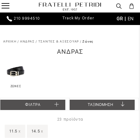
Track My Order
GR |
EN
210 9994510
ΑΡΧΙΚΗ
/
ΑΝΔΡΑΣ
/
ΤΣΑΝΤΕΣ & ΑΞΕΣΟΥΑΡ
/
Ζώνες
ΑΝΔΡΑΣ
ΖΩΝΕΣ
ΦΙΛΤΡΑ
ΤΑΞΙΝΟΜΗΣΗ
προϊόντα
23
11.5
x
14.5
x