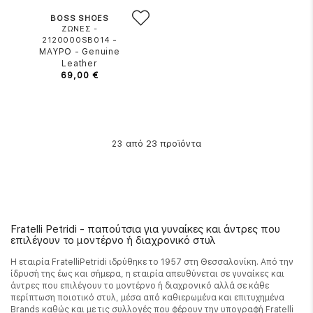
BOSS SHOES
ΖΩΝΕΣ -
-
2120000SB014
ΜΑΥΡΟ
-
Genuine
Leather
69,00 €
από 23 προϊόντα
23
Fratelli Petridi - παπούτσια για γυναίκες και άντρες που
επιλέγουν το μοντέρνο ή διαχρονικό στυλ
Η εταιρία FratelliPetridi ιδρύθηκε το 1957 στη Θεσσαλονίκη. Από την
ίδρυσή της έως και σήμερα, η εταιρία απευθύνεται σε γυναίκες και
άντρες που επιλέγουν το μοντέρνο ή διαχρονικό αλλά σε κάθε
περίπτωση ποιοτικό στυλ, μέσα από καθιερωμένα και επιτυχημένα
Brands καθώς και με τις συλλογές που φέρουν την υπογραφή Fratelli