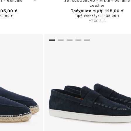
ΛΕ
-
Genuine
364000U55LAD
-
ΜΠΛΕ
-
Genuine
Leather
105,00 €
Τρέχουσα τιμή: 125,00 €
129,00 €
Τιμή καταλόγου: 138,00 €
+1 χρώμα