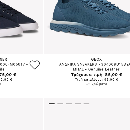
IGER
GEOX
1000FM05817
-
ΑΝΔΡΙΚΑ SNEAKERS - 364009U15BY
ile
ΜΠΛΕ
-
Genuine Leather
 75,00 €
Τρέχουσα τιμή: 85,00 €
82,90 €
Τιμή καταλόγου: 99,90 €
α
+2 χρώματα