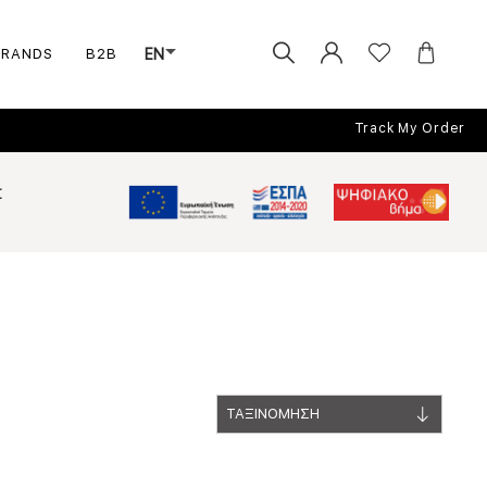
BRANDS
B2B
EN
Track My Order
Σ
ΤΑΞΙΝΟΜΗΣΗ