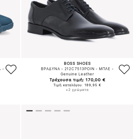
BOSS SHOES
A
-
ΒΡΑΔΥΝΑ - 212C7513POIN
-
ΜΠΛΕ
-
Genuine Leather
Τρέχουσα τιμή: 170,00 €
Τιμή καταλόγου: 189,95 €
+2 χρώματα