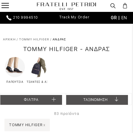
Track My Order
GR |
EN
210 9994510
ΑΡΧΙΚΗ
/
TOMMY HILFIGER
/
ΑΝΔΡΑΣ
TOMMY HILFIGER - ΑΝΔΡΑΣ
ΠΑΠΟΥΤΣΙΑ
ΤΣΑΝΤΕΣ & ΑΞΕΣΟΥΑΡ
ΦΙΛΤΡΑ
ΤΑΞΙΝΟΜΗΣΗ
προϊόντα
83
TOMMY HILFIGER
x