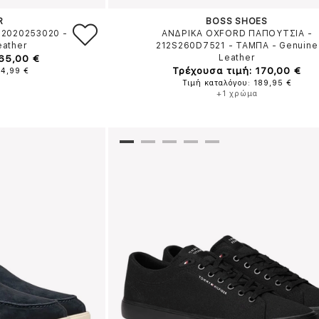
R
BOSS SHOES
12020253020
-
ΑΝΔΡΙΚΑ OXFORD ΠΑΠΟΥΤΣΙΑ -
eather
212S260D7521
-
ΤΑΜΠΑ
-
Genuine
 65,00 €
Leather
Τρέχουσα τιμή: 170,00 €
74,99 €
Τιμή καταλόγου: 189,95 €
+1 χρώμα