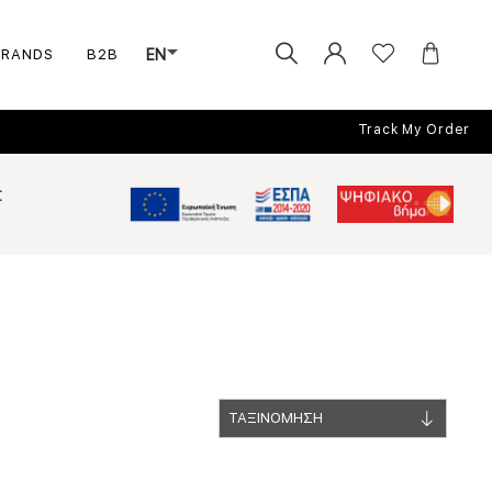
BRANDS
B2B
EN
Track My Order
Σ
ΤΑΞΙΝΟΜΗΣΗ