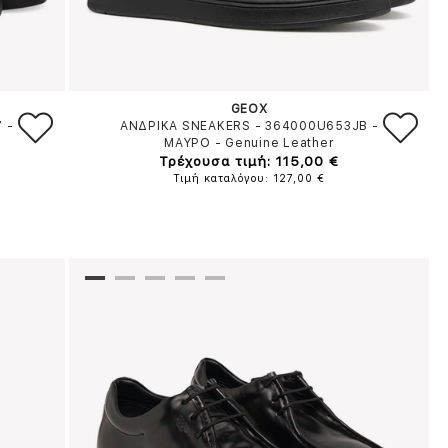
GEOX
7
-
ΑΝΔΡΙΚΑ SNEAKERS - 364000U653JB
-
ΜΑΥΡΟ
-
Genuine Leather
Τρέχουσα τιμή: 115,00 €
Τιμή καταλόγου: 127,00 €